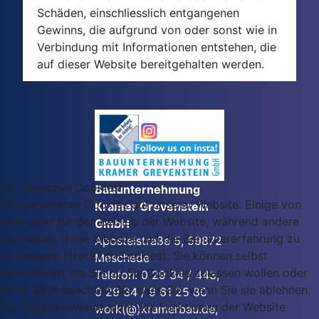
Schäden, einschliesslich entgangenen
Gewinns, die aufgrund von oder sonst wie in
Verbindung mit Informationen entstehen, die
auf dieser Website bereitgehalten werden.
Wir benutzen Cookies!
Bauunternehmung
Wir verwenden Cookies auf unserer Website. Einige von
Kramer Grevenstein
ihnen sind für den Betrieb der Website, während andere
GmbH
uns helfen, diese Website und die Benutzererfahrung zu
Apostelstraße 5, 59872
verbessern (Tracking-Cookies). Sie können selbst
Meschede
entscheiden, ob Sie ob Sie Cookies zulassen wollen oder
Telefon: 0 29 34 / 443,
nicht. Bitte beachten Sie, dass Sie, wenn Sie sie ablehnen,
0 29 34 / 9 61 25 80
Sie möglicherweise nicht alle Funktionen der Website
work(@)kramerbau.de,